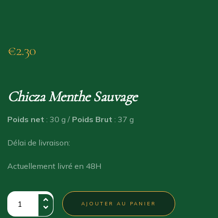
€
2.30
Chicza Menthe Sauvage
Poids net
: 30 g /
Poids Brut
: 37 g
Délai de livraison:
Actuellement livré en 48H
quantité
AJOUTER AU PANIER
de