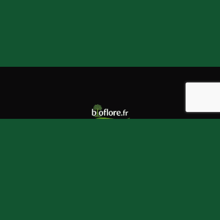
Chicza est
biodégradable
car il est 100 % naturel. L’arbre du
quel on extrait le latex, le Sapotillier, fait parti de la biomasse
des forêts tropicales. Il permet à la jungle de rester verte toute
l’année et de continuer à fabriquer de l’oxygène.